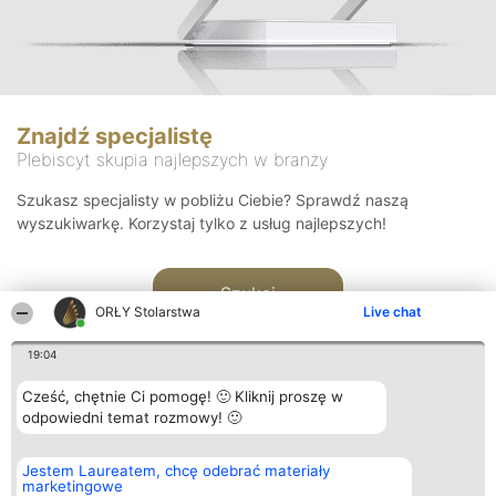
Znajdź specjalistę
Plebiscyt skupia najlepszych w branży
Szukasz specjalisty w pobliżu Ciebie? Sprawdź naszą
wyszukiwarkę. Korzystaj tylko z usług najlepszych!
Szukaj
ORŁY Stolarstwa
Live chat
19:04
Cześć, chętnie Ci pomogę! 🙂 Kliknij proszę w
odpowiedni temat rozmowy! 🙂
Organizator plebiscytu
Plebiscyt
Kontakt
Jestem Laureatem, chcę odebrać materiały
Bright Side Solutions sp. z o.
Laureaci
Kontakt
marketingowe
o. sp. k.
Lista