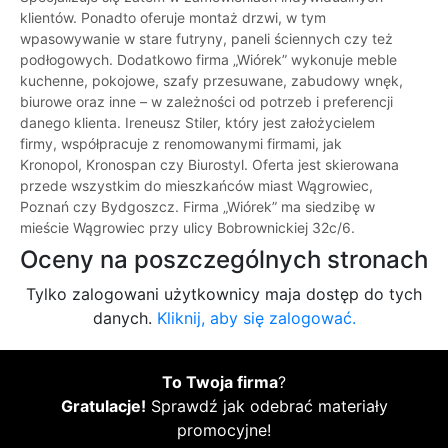
klientów. Ponadto oferuje montaż drzwi, w tym
wpasowywanie w stare futryny, paneli ściennych czy też
podłogowych. Dodatkowo firma „Wiórek” wykonuje meble
kuchenne, pokojowe, szafy przesuwane, zabudowy wnęk,
biurowe oraz inne – w zależności od potrzeb i preferencji
danego klienta. Ireneusz Stiler, który jest założycielem
firmy, współpracuje z renomowanymi firmami, jak
Kronopol, Kronospan czy Biurostyl. Oferta jest skierowana
przede wszystkim do mieszkańców miast Wągrowiec,
Poznań czy Bydgoszcz. Firma „Wiórek” ma siedzibę w
mieście Wągrowiec przy ulicy Bobrownickiej 32c/6.
Oceny na poszczególnych stronach
Tylko zalogowani użytkownicy maja dostęp do tych
danych.
Kliknij, aby się zalogować.
To Twoja firma
?
Gratulacje!
Sprawdź jak odebrać materiały
promocyjne!