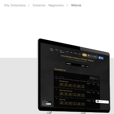
Orły Stolarstwa
Stolarnie - Wągrowiec
Wiórek