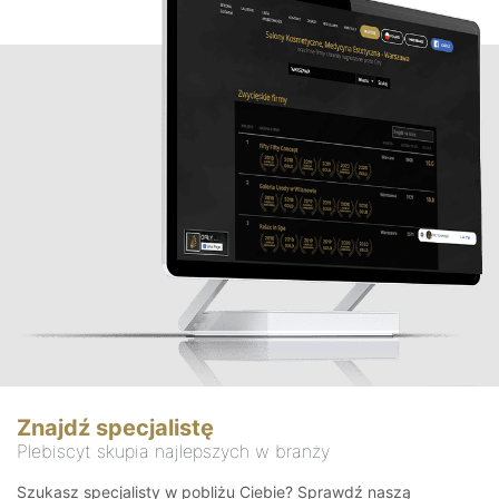
Znajdź specjalistę
Plebiscyt skupia najlepszych w branży
Szukasz specjalisty w pobliżu Ciebie? Sprawdź naszą