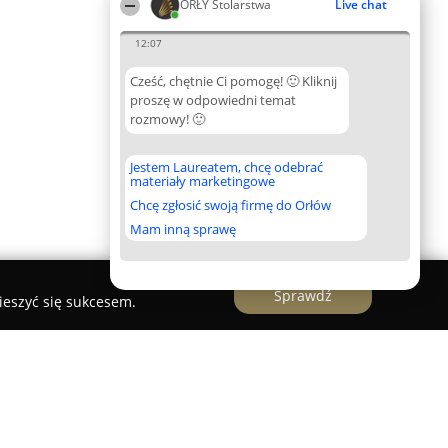
ORŁY Stolarstwa
Live chat
12:07
Cześć, chętnie Ci pomogę! 🙂 Kliknij
proszę w odpowiedni temat
rozmowy! 🙂
Jestem Laureatem, chcę odebrać
materiały marketingowe
Chcę zgłosić swoją firmę do Orłów
Mam inną sprawę
Sprawdź
ieszyć się sukcesem.