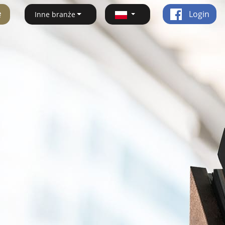
ę
Login
Inne branże