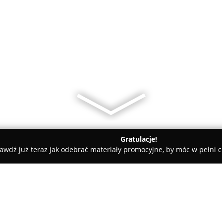
Gratulacje!
awdź już teraz jak odebrać materiały promocyjne, by móc w pełni c
ichorz M. Zakład stolarski