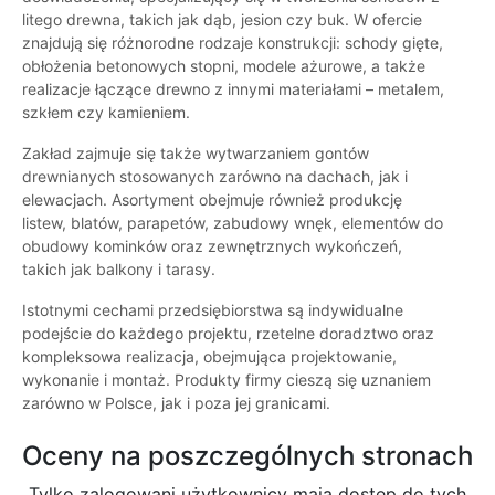
litego drewna, takich jak dąb, jesion czy buk. W ofercie
znajdują się różnorodne rodzaje konstrukcji: schody gięte,
obłożenia betonowych stopni, modele ażurowe, a także
realizacje łączące drewno z innymi materiałami – metalem,
szkłem czy kamieniem.
Zakład zajmuje się także wytwarzaniem gontów
drewnianych stosowanych zarówno na dachach, jak i
elewacjach. Asortyment obejmuje również produkcję
listew, blatów, parapetów, zabudowy wnęk, elementów do
obudowy kominków oraz zewnętrznych wykończeń,
takich jak balkony i tarasy.
Istotnymi cechami przedsiębiorstwa są indywidualne
podejście do każdego projektu, rzetelne doradztwo oraz
kompleksowa realizacja, obejmująca projektowanie,
wykonanie i montaż. Produkty firmy cieszą się uznaniem
zarówno w Polsce, jak i poza jej granicami.
Oceny na poszczególnych stronach
Tylko zalogowani użytkownicy maja dostęp do tych