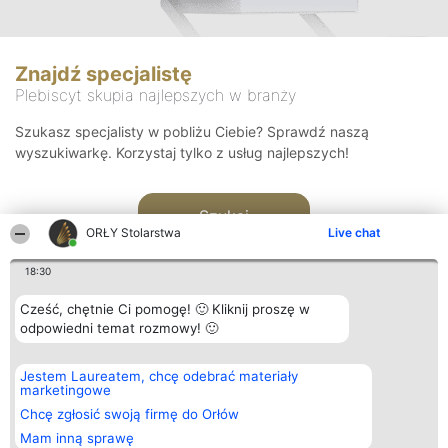
Znajdź specjalistę
Plebiscyt skupia najlepszych w branży
Szukasz specjalisty w pobliżu Ciebie? Sprawdź naszą
wyszukiwarkę. Korzystaj tylko z usług najlepszych!
Szukaj
ORŁY Stolarstwa
Live chat
18:30
Cześć, chętnie Ci pomogę! 🙂 Kliknij proszę w
odpowiedni temat rozmowy! 🙂
Organizator plebiscytu
Plebiscyt
Kontakt
Jestem Laureatem, chcę odebrać materiały
Bright Side Solutions sp. z o.
Laureaci
Kontakt
marketingowe
o. sp. k.
Lista
ul. Ruska 22
wszystkich
Chcę zgłosić swoją firmę do Orłów
Wrocław 50-079
Laureatów
Mam inną sprawę
KRS 0000749100 | Regon
Zasady