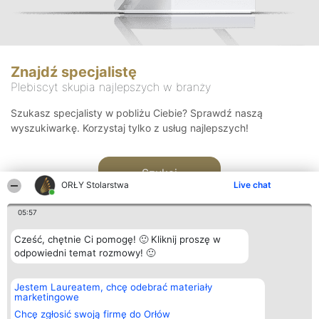
Znajdź specjalistę
Plebiscyt skupia najlepszych w branży
Szukasz specjalisty w pobliżu Ciebie? Sprawdź naszą
wyszukiwarkę. Korzystaj tylko z usług najlepszych!
Szukaj
ORŁY Stolarstwa
Live chat
05:57
Cześć, chętnie Ci pomogę! 🙂 Kliknij proszę w
odpowiedni temat rozmowy! 🙂
Organizator plebiscytu
Plebiscyt
Kontakt
Jestem Laureatem, chcę odebrać materiały
Bright Side Solutions sp. z o.
Laureaci
Kontakt
marketingowe
o. sp. k.
Lista
ul. Ruska 22
wszystkich
Chcę zgłosić swoją firmę do Orłów