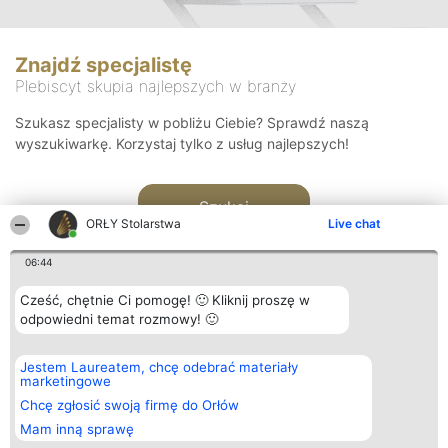
Znajdź specjalistę
Plebiscyt skupia najlepszych w branży
Szukasz specjalisty w pobliżu Ciebie? Sprawdź naszą
wyszukiwarkę. Korzystaj tylko z usług najlepszych!
Szukaj
ORŁY Stolarstwa
Live chat
06:44
Cześć, chętnie Ci pomogę! 🙂 Kliknij proszę w
odpowiedni temat rozmowy! 🙂
Organizator plebiscytu
Plebiscyt
Kontakt
Jestem Laureatem, chcę odebrać materiały
Bright Side Solutions sp. z o.
Laureaci
Kontakt
marketingowe
o. sp. k.
Lista
ul. Ruska 22
wszystkich
Chcę zgłosić swoją firmę do Orłów
Wrocław 50-079
Laureatów
Mam inną sprawę
KRS 0000749100 | Regon
Zasady
381313360 | NIP 8943132676
Regulamin