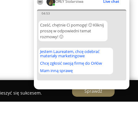
ORŁY Stolarstwa
Live chat
04:53
Cześć, chętnie Ci pomogę! 🙂 Kliknij
proszę w odpowiedni temat
rozmowy! 🙂
Jestem Laureatem, chcę odebrać
materiały marketingowe
Chcę zgłosić swoją firmę do Orłów
Mam inną sprawę
Sprawdź
ieszyć się sukcesem.