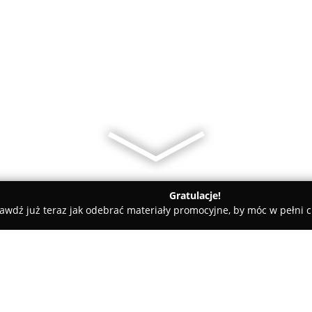
Gratulacje!
awdź już teraz jak odebrać materiały promocyjne, by móc w pełni c
ia Grodków Mateusz Budziar