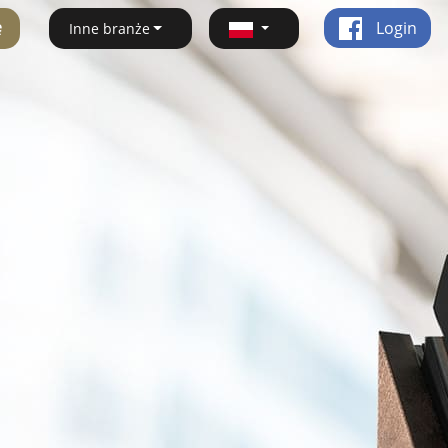
ę
Login
Inne branże