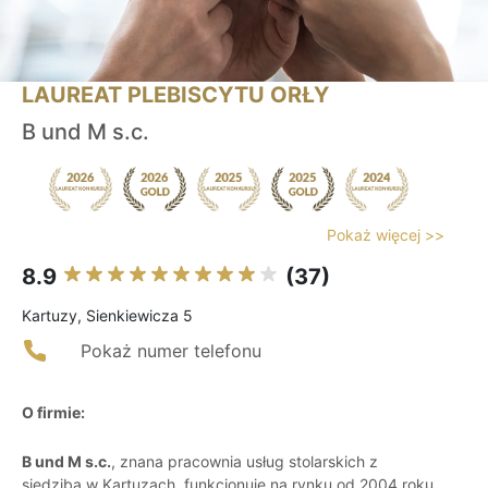
LAUREAT PLEBISCYTU ORŁY
B und M s.c.
Pokaż więcej >>
8.9
(37)
Kartuzy, Sienkiewicza 5
Pokaż numer telefonu
O firmie:
B und M s.c.
, znana pracownia usług stolarskich z
siedzibą w Kartuzach, funkcjonuje na rynku od 2004 roku,