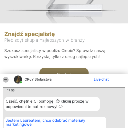
Znajdź specjalistę
Plebiscyt skupia najlepszych w branży
Szukasz specjalisty w pobliżu Ciebie? Sprawdź naszą
wyszukiwarkę. Korzystaj tylko z usług najlepszych!
Szukaj
ORŁY Stolarstwa
Live chat
17:55
Cześć, chętnie Ci pomogę! 🙂 Kliknij proszę w
odpowiedni temat rozmowy! 🙂
Organizator plebiscytu
Plebiscyt
Kontakt
Jestem Laureatem, chcę odebrać materiały
Bright Side Solutions sp. z o.
Laureaci
Kontakt
marketingowe
o. sp. k.
Lista