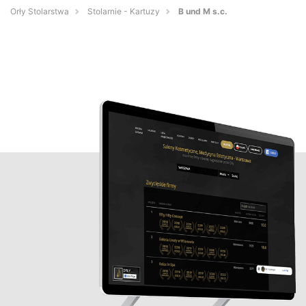
Orły Stolarstwa
Stolarnie - Kartuzy
B und M s.c.