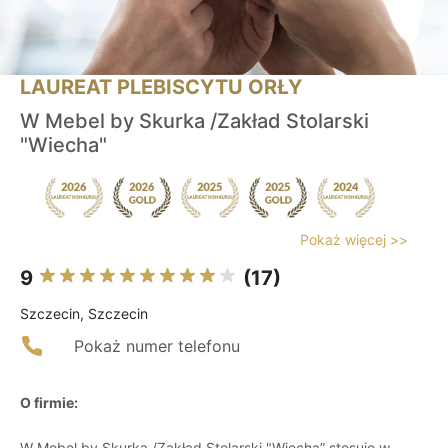
LAUREAT PLEBISCYTU ORŁY
W Mebel by Skurka /Zakład Stolarski
"Wiecha"
Pokaż więcej >>
9
(17)
Szczecin, Szczecin
Pokaż numer telefonu
O firmie:
W Mebel by Skurka /Zakład Stolarski "Wiecha” stosuje w