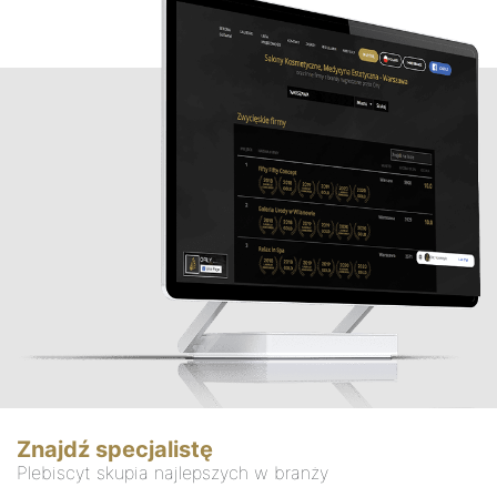
Znajdź specjalistę
Plebiscyt skupia najlepszych w branży