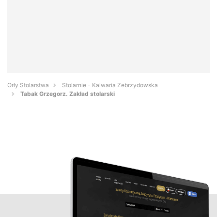
Orły Stolarstwa
Stolarnie - Kalwaria Zebrzydowska
Tabak Grzegorz. Zakład stolarski