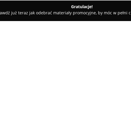
Gratulacje!
awdź już teraz jak odebrać materiały promocyjne, by móc w pełni c
chenne Legatus
O firmie:
Legatus
to zakład stolarski z 
produkcji mebli na wymiar o w
specjalizuje się w całościowej 
wykonywane na zamówienie, z
drzwiami przesuwnymi oraz me
firmy jest elastyczność w pode
nietypowych i indywidualnych
W ramach swojej oferty Legatu
także przygotowuje precyzyjne 