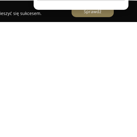
Sprawdź
ieszyć się sukcesem.
Gdańska, mający wieloletnie doświadczenie w
ysokich standardach jakości. Przedsiębiorstwo
realizacji projektów obejmujących kuchnie
abudowy przedpokojowe, szafy wnękowe z
ble przeznaczone do łazienek. Dużym atutem
jściu do zleceń, co umożliwia wykonanie także
 zamówień.
s przeprowadza specjalistyczne doradztwo, a
wizualizacje komputerowe i projekty 3D,