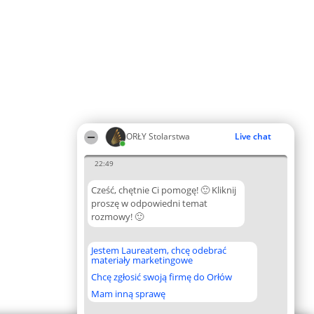
ORŁY Stolarstwa
Live chat
22:49
Cześć, chętnie Ci pomogę! 🙂 Kliknij
proszę w odpowiedni temat
rozmowy! 🙂
Jestem Laureatem, chcę odebrać
materiały marketingowe
Chcę zgłosić swoją firmę do Orłów
Mam inną sprawę