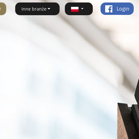
ę
Login
Inne branże