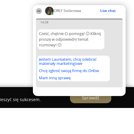
ORŁY Stolarstwa
Live chat
14:28
Cześć, chętnie Ci pomogę! 🙂 Kliknij
proszę w odpowiedni temat
rozmowy! 🙂
Jestem Laureatem, chcę odebrać
materiały marketingowe
Chcę zgłosić swoją firmę do Orłów
Mam inną sprawę
Sprawdź
ieszyć się sukcesem.