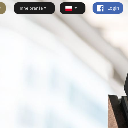
ę
Login
Inne branże