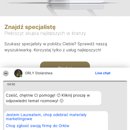
Znajdź specjalistę
Plebiscyt skupia najlepszych w branży
Szukasz specjalisty w pobliżu Ciebie? Sprawdź naszą
wyszukiwarkę. Korzystaj tylko z usług najlepszych!
Szukaj
ORŁY Stolarstwa
Live chat
04:50
Cześć, chętnie Ci pomogę! 🙂 Kliknij proszę w
odpowiedni temat rozmowy! 🙂
Organizator plebiscytu
Plebiscyt
Kontakt
Jestem Laureatem, chcę odebrać materiały
Bright Side Solutions sp. z o.
Laureaci
Kontakt
marketingowe
o. sp. k.
Lista
ul. Ruska 22
wszystkich
Chcę zgłosić swoją firmę do Orłów
Wrocław 50-079
Laureatów