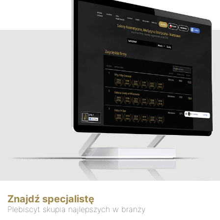
Znajdź specjalistę
Plebiscyt skupia najlepszych w branży