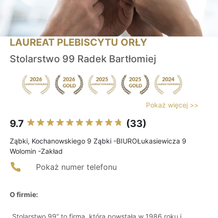
LAUREAT PLEBISCYTU ORŁY
Stolarstwo 99 Radek Bartłomiej
Pokaż więcej >>
9.7
(33)
Ząbki, Kochanowskiego 9 Ząbki -BIUROŁukasiewicza 9
Wolomin -Zakład
Pokaż numer telefonu
O firmie:
„Stolarstwo 99” to firma, która powstała w 1986 roku i