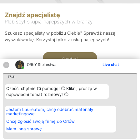
Znajdź specjalistę
Plebiscyt skupia najlepszych w branży
Szukasz specjalisty w pobliżu Ciebie? Sprawdź naszą
wyszukiwarkę. Korzystaj tylko z usług najlepszych!
Szukaj
ORŁY Stolarstwa
Live chat
17:31
Cześć, chętnie Ci pomogę! 🙂 Kliknij proszę w
odpowiedni temat rozmowy! 🙂
Organizator plebiscytu
Plebiscyt
Kontakt
Jestem Laureatem, chcę odebrać materiały
Bright Side Solutions sp. z o.
Laureaci
Kontakt
marketingowe
o. sp. k.
Lista
ul. Ruska 22
wszystkich
Chcę zgłosić swoją firmę do Orłów
Wrocław 50-079
Laureatów
Mam inną sprawę
KRS 0000749100 | Regon
Zasady
381313360 | NIP 8943132676
Regulamin
+48 508 492 400
Polityka