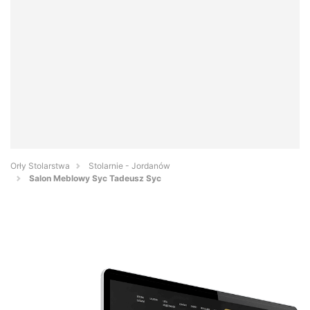
Orły Stolarstwa
Stolarnie - Jordanów
Salon Meblowy Syc Tadeusz Syc