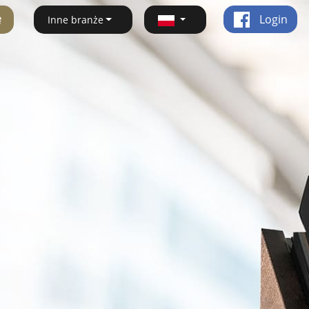
ę
Login
Inne branże