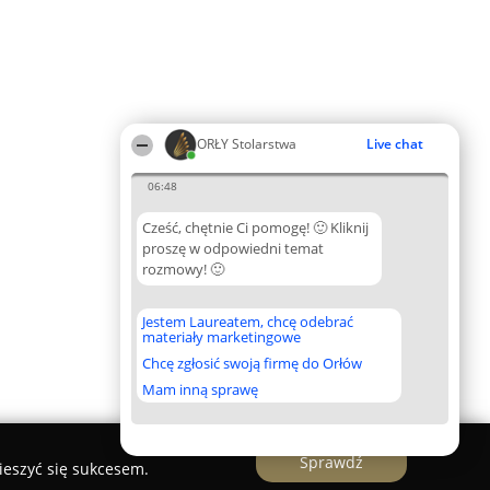
ORŁY Stolarstwa
Live chat
06:48
Cześć, chętnie Ci pomogę! 🙂 Kliknij
proszę w odpowiedni temat
rozmowy! 🙂
Jestem Laureatem, chcę odebrać
materiały marketingowe
Chcę zgłosić swoją firmę do Orłów
Mam inną sprawę
Sprawdź
ieszyć się sukcesem.