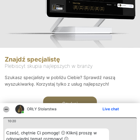
Znajdź specjalistę
Plebiscyt skupia najlepszych w branży
Szukasz specjalisty w pobliżu Ciebie? Sprawdź naszą
wyszukiwarkę. Korzystaj tylko z usług najlepszych!
Szukaj
ORŁY Stolarstwa
Live chat
10:20
Cześć, chętnie Ci pomogę! 🙂 Kliknij proszę w
odpowiedni temat rozmowy! 🙂