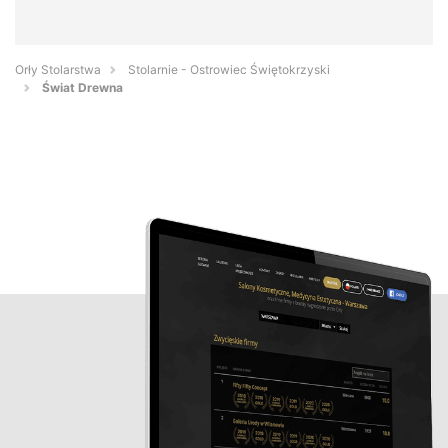
Orły Stolarstwa
Stolarnie - Ostrowiec Świętokrzyski
Świat Drewna