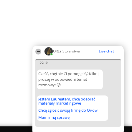
ORŁY Stolarstwa
Live chat
00:10
Cześć, chętnie Ci pomogę! 🙂 Kliknij
proszę w odpowiedni temat
rozmowy! 🙂
Jestem Laureatem, chcę odebrać
materiały marketingowe
Chcę zgłosić swoją firmę do Orłów
Mam inną sprawę