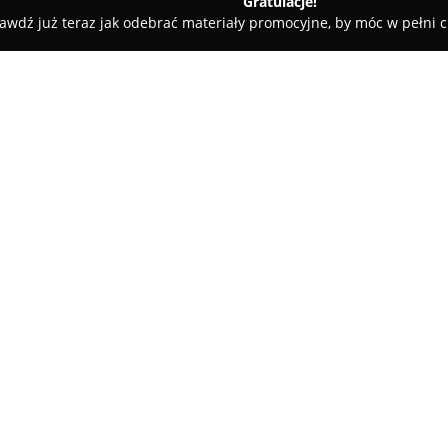
Gratulacje!
awdź już teraz jak odebrać materiały promocyjne, by móc w pełni c
S Tartak
O firmie:
Tartrans
to uznany tartak i pu
Polsce od wielu lat. Przedsięb
drewna do opalania oraz mater
obejmuje zarówno tarcicę mokrą
nieobrzynanej, w różnych gatun
modrzew czy buk. Asortyment z
więźby dachowej, łaty, kontrłat
Firma wyróżnia się elastycznoś
dotyczących wymiarów element
dostosowanie oferty. Każdy ro