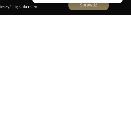
Sprawdź
ieszyć się sukcesem.
nkt składowania drewna, aktywny na rynku w
iorstwo dostarcza bogaty wybór wysokiej klasy
iałów budowlanych, w tym tarcicy. Oferta
, jak i suchą, dostępną w wersji obrzynanej oraz
kach drzew, takich jak sosna, dąb, świerk,
awiera także tarcicę konstrukcyjną, elementy
y i deski szalunkowe.
cią w realizacji nietypowych zamówień
ów drewnianych, co pozwala na indywidualne
dzaj drewna poddawany jest precyzyjnej obróbce,