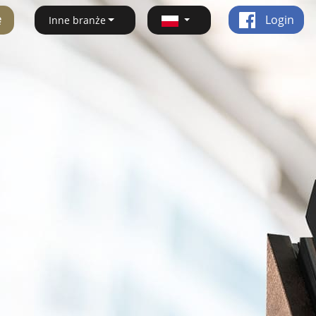
ę
Login
Inne branże