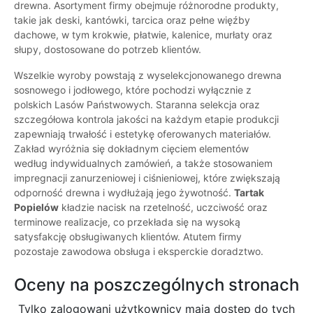
drewna. Asortyment firmy obejmuje różnorodne produkty,
takie jak deski, kantówki, tarcica oraz pełne więźby
dachowe, w tym krokwie, płatwie, kalenice, murłaty oraz
słupy, dostosowane do potrzeb klientów.
Wszelkie wyroby powstają z wyselekcjonowanego drewna
sosnowego i jodłowego, które pochodzi wyłącznie z
polskich Lasów Państwowych. Staranna selekcja oraz
szczegółowa kontrola jakości na każdym etapie produkcji
zapewniają trwałość i estetykę oferowanych materiałów.
Zakład wyróżnia się dokładnym cięciem elementów
według indywidualnych zamówień, a także stosowaniem
impregnacji zanurzeniowej i ciśnieniowej, które zwiększają
odporność drewna i wydłużają jego żywotność.
Tartak
Popielów
kładzie nacisk na rzetelność, uczciwość oraz
terminowe realizacje, co przekłada się na wysoką
satysfakcję obsługiwanych klientów. Atutem firmy
pozostaje zawodowa obsługa i eksperckie doradztwo.
Oceny na poszczególnych stronach
Tylko zalogowani użytkownicy maja dostęp do tych