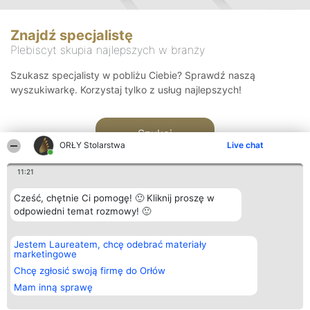
Znajdź specjalistę
Plebiscyt skupia najlepszych w branży
Szukasz specjalisty w pobliżu Ciebie? Sprawdź naszą
wyszukiwarkę. Korzystaj tylko z usług najlepszych!
Szukaj
ORŁY Stolarstwa
Live chat
11:21
Cześć, chętnie Ci pomogę! 🙂 Kliknij proszę w
odpowiedni temat rozmowy! 🙂
Organizator plebiscytu
Plebiscyt
Kontakt
Jestem Laureatem, chcę odebrać materiały
Bright Side Solutions sp. z o.
Laureaci
Kontakt
marketingowe
o. sp. k.
Lista
ul. Ruska 22
wszystkich
Chcę zgłosić swoją firmę do Orłów
Wrocław 50-079
Laureatów
Mam inną sprawę
KRS 0000749100 | Regon
Zasady
381313360 | NIP 8943132676
Regulamin
+48 508 492 400
Polityka