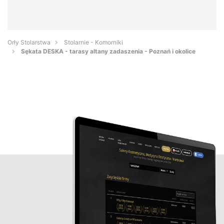
Orły Stolarstwa
Stolarnie - Komorniki
Sękata DESKA - tarasy altany zadaszenia - Poznań i okolice