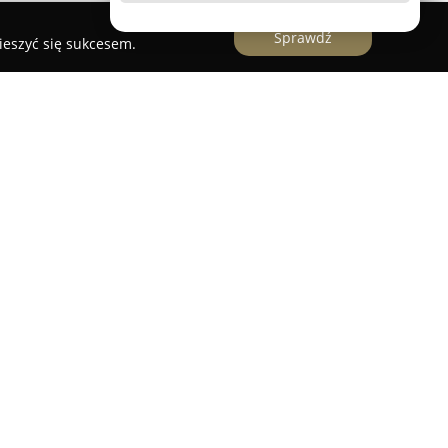
Sprawdź
ieszyć się sukcesem.
uznanym producentem mebli wykonywanych na
łającym na obszarze Gniezna i w większym
oncentruje się na tworzeniu spersonalizowanych
c pełny zakres usług obejmujących projektowanie,
h mebli.
jdują się kuchnie na wymiar, funkcjonalne szafy,
etypowe zabudowy dedykowane do różnych
 apteki czy hotele. Firma przywiązuje dużą wagę
entów, zapewniając, że projekty odpowiadają