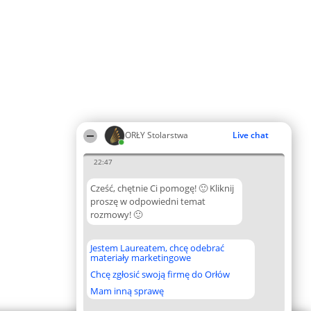
ORŁY Stolarstwa
Live chat
22:47
Cześć, chętnie Ci pomogę! 🙂 Kliknij
proszę w odpowiedni temat
rozmowy! 🙂
Jestem Laureatem, chcę odebrać
materiały marketingowe
Chcę zgłosić swoją firmę do Orłów
Mam inną sprawę