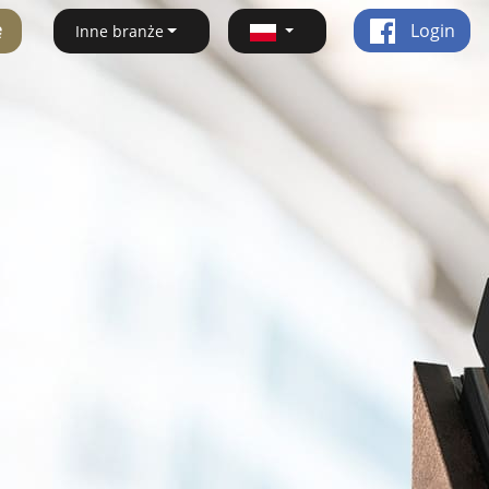
ę
Login
Inne branże