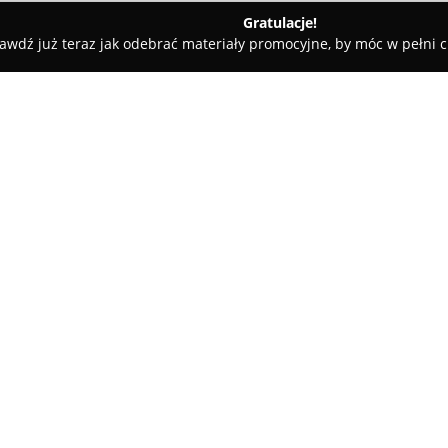
Gratulacje!
awdź już teraz jak odebrać materiały promocyjne, by móc w pełni c
Meble na wymiar
O firmie:
ProSta Meble na wymiar
jest 
indywidualne zamówienie, dzia
regionie Wielkopolski. Firma k
aranżacji przestrzeni, oferują
realizację oraz montaż gotowyc
W ofercie przedsiębiorstwa zna
eleganckie garderoby oraz ni
pomieszczeń, takich jak biura,
do indywidualnych potrzeb kli