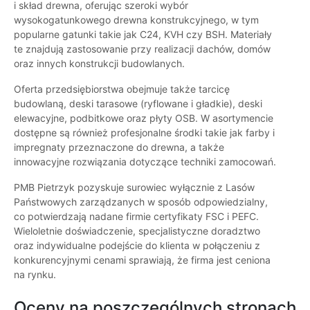
i skład drewna, oferując szeroki wybór
wysokogatunkowego drewna konstrukcyjnego, w tym
popularne gatunki takie jak C24, KVH czy BSH. Materiały
te znajdują zastosowanie przy realizacji dachów, domów
oraz innych konstrukcji budowlanych.
Oferta przedsiębiorstwa obejmuje także tarcicę
budowlaną, deski tarasowe (ryflowane i gładkie), deski
elewacyjne, podbitkowe oraz płyty OSB. W asortymencie
dostępne są również profesjonalne środki takie jak farby i
impregnaty przeznaczone do drewna, a także
innowacyjne rozwiązania dotyczące techniki zamocowań.
PMB Pietrzyk pozyskuje surowiec wyłącznie z Lasów
Państwowych zarządzanych w sposób odpowiedzialny,
co potwierdzają nadane firmie certyfikaty FSC i PEFC.
Wieloletnie doświadczenie, specjalistyczne doradztwo
oraz indywidualne podejście do klienta w połączeniu z
konkurencyjnymi cenami sprawiają, że firma jest ceniona
na rynku.
Oceny na poszczególnych stronach