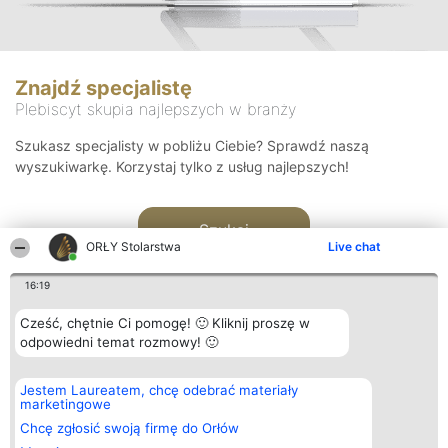
Znajdź specjalistę
Plebiscyt skupia najlepszych w branży
Szukasz specjalisty w pobliżu Ciebie? Sprawdź naszą
wyszukiwarkę. Korzystaj tylko z usług najlepszych!
Szukaj
ORŁY Stolarstwa
Live chat
16:19
Cześć, chętnie Ci pomogę! 🙂 Kliknij proszę w
odpowiedni temat rozmowy! 🙂
Organizator plebiscytu
Plebiscyt
Kontakt
Jestem Laureatem, chcę odebrać materiały
Bright Side Solutions sp. z o.
Laureaci
Kontakt
marketingowe
o. sp. k.
Lista
ul. Ruska 22
wszystkich
Chcę zgłosić swoją firmę do Orłów
Wrocław 50-079
Laureatów