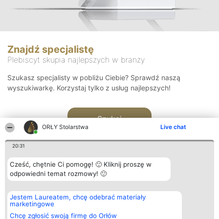
Znajdź specjalistę
Plebiscyt skupia najlepszych w branży
Szukasz specjalisty w pobliżu Ciebie? Sprawdź naszą
wyszukiwarkę. Korzystaj tylko z usług najlepszych!
Szukaj
ORŁY Stolarstwa
Live chat
20:31
Cześć, chętnie Ci pomogę! 🙂 Kliknij proszę w
odpowiedni temat rozmowy! 🙂
Organizator plebiscytu
Plebiscyt
Kontakt
Jestem Laureatem, chcę odebrać materiały
Bright Side Solutions sp. z o.
Laureaci
Kontakt
marketingowe
o. sp. k.
Lista
ul. Ruska 22
wszystkich
Chcę zgłosić swoją firmę do Orłów