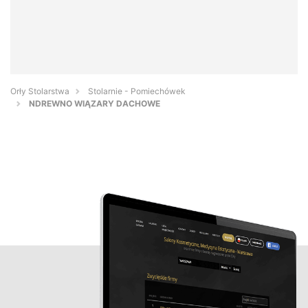
Orły Stolarstwa
Stolarnie - Pomiechówek
NDREWNO WIĄZARY DACHOWE