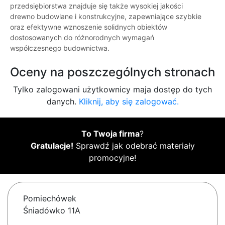
przedsiębiorstwa znajduje się także wysokiej jakości
drewno budowlane i konstrukcyjne, zapewniające szybkie
oraz efektywne wznoszenie solidnych obiektów
dostosowanych do różnorodnych wymagań
współczesnego budownictwa.
Oceny na poszczególnych stronach
Tylko zalogowani użytkownicy maja dostęp do tych
danych.
Kliknij, aby się zalogować.
To Twoja firma
?
Gratulacje!
Sprawdź jak odebrać materiały
promocyjne!
Pomiechówek
Śniadówko 11A