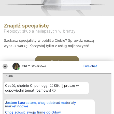
Znajdź specjalistę
Plebiscyt skupia najlepszych w branży
Szukasz specjalisty w pobliżu Ciebie? Sprawdź naszą
wyszukiwarkę. Korzystaj tylko z usług najlepszych!
Szukaj
ORŁY Stolarstwa
Live chat
12:16
Cześć, chętnie Ci pomogę! 🙂 Kliknij proszę w
odpowiedni temat rozmowy! 🙂
Organizator plebiscytu
Plebiscyt
Kontakt
Jestem Laureatem, chcę odebrać materiały
Bright Side Solutions sp. z o.
Laureaci
Kontakt
marketingowe
o. sp. k.
Lista
ul. Ruska 22
wszystkich
Chcę zgłosić swoją firmę do Orłów