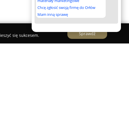
materiały marketingowe
Chcę zgłosić swoją firmę do Orłów
Mam inną sprawę
Sprawdź
ieszyć się sukcesem.
mowany zakład stolarski z Leszna, specjalizujący
h zamówień w zakresie stolarstwa. Firma wyróżnia
z skrupulatnym podejściem do szczegółów, co
rwałość powstających produktów. Przedsiębiorstwo
ą, projektując i wykonując meble na wymiar, które
nkretnych wnętrz.