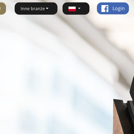
ę
Login
Inne branże