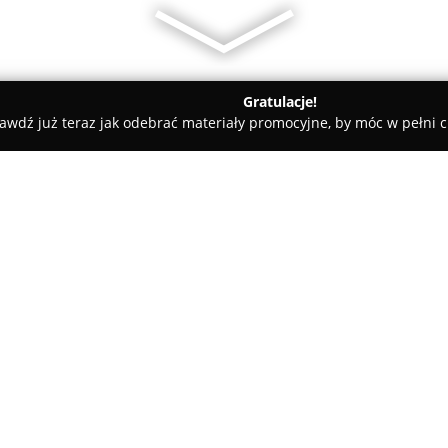
Gratulacje!
awdź już teraz jak odebrać materiały promocyjne, by móc w pełni c
o Przygodzki
O firmie:
Stolarstwo Przygodzki
to reno
się w realizacji indywidualnyc
się wysoką precyzją pracy ora
przekłada się na solidność i t
łączy funkcjonalność z estetyk
są idealnie dostosowane do ko