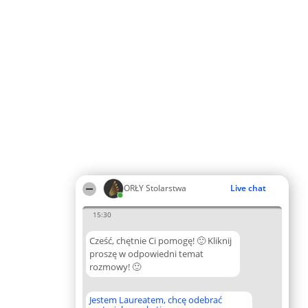
ORŁY Stolarstwa
Live chat
15:30
Cześć, chętnie Ci pomogę! 🙂 Kliknij
proszę w odpowiedni temat
rozmowy! 🙂
Jestem Laureatem, chcę odebrać