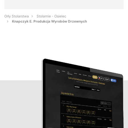
Orły Stolarstwa
Stolarnie - Osielec
Knapczyk E. Produkcja Wyrobów Drzewnych