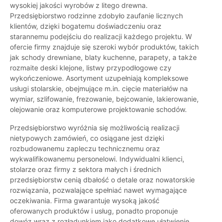
wysokiej jakości wyrobów z litego drewna.
Przedsiębiorstwo rodzinne zdobyło zaufanie licznych
klientów, dzięki bogatemu doświadczeniu oraz
starannemu podejściu do realizacji każdego projektu. W
ofercie firmy znajduje się szeroki wybór produktów, takich
jak schody drewniane, blaty kuchenne, parapety, a także
rozmaite deski klejone, listwy przypodłogowe czy
wykończeniowe. Asortyment uzupełniają kompleksowe
usługi stolarskie, obejmujące m.in. cięcie materiałów na
wymiar, szlifowanie, frezowanie, bejcowanie, lakierowanie,
olejowanie oraz komputerowe projektowanie schodów.
Przedsiębiorstwo wyróżnia się możliwością realizacji
nietypowych zamówień, co osiągane jest dzięki
rozbudowanemu zapleczu technicznemu oraz
wykwalifikowanemu personelowi. Indywidualni klienci,
stolarze oraz firmy z sektora małych i średnich
przedsiębiorstw cenią dbałość o detale oraz nowatorskie
rozwiązania, pozwalające spełniać nawet wymagające
oczekiwania. Firma gwarantuje wysoką jakość
oferowanych produktów i usług, ponadto proponuje
dowóz wraz z rozładunkiem jako dodatkowe ułatwienie