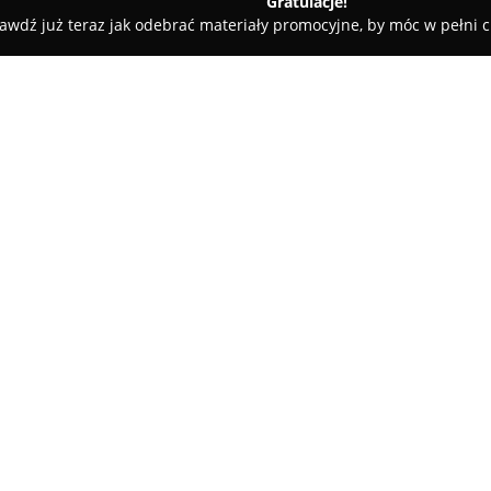
Gratulacje!
awdź już teraz jak odebrać materiały promocyjne, by móc w pełni c
. z o.o.
O firmie:
Eco Progres Sp. z o.o.
funkcjonu
zdobywając szerokie doświadcze
kompleksowe usługi stolarskie,
ełckiego oraz pobliskich miejsc
drewnianych wykonywanych na
osiągnięcie unikalnych rozwią
wnętrza. W zakres działalności
realizacja antresoli dostoso
względem funkcjonalności, jak i
Dla firmy istotne jest indywid