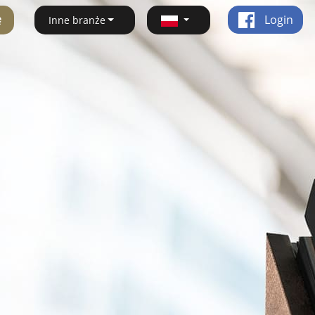
ę
Login
Inne branże