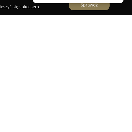
Sprawdź
ieszyć się sukcesem.
je w branży stolarskiej od września 1997 roku,
nie w tej dziedzinie. Firma realizuje
 kierując swoją ofertę do klientów z powiatu
owości. Specjalizuje się w produkcji drzwi
 indywidualne zamówienie, co pozwala na
zań i precyzyjnego dopasowania do każdego
 przedsiębiorstwa wchodzi także projektowanie i
wanych do różnych upodobań zarówno pod
 stylu.
ualne traktowanie każdego zlecenia, co umożliwia