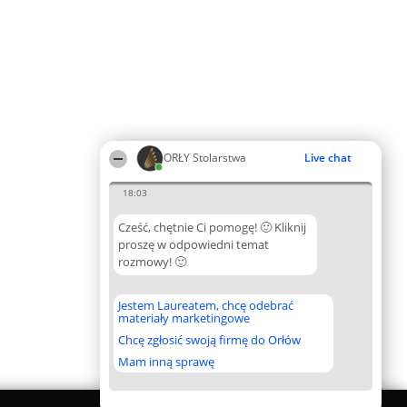
ORŁY Stolarstwa
Live chat
18:03
Cześć, chętnie Ci pomogę! 🙂 Kliknij
proszę w odpowiedni temat
rozmowy! 🙂
Jestem Laureatem, chcę odebrać
materiały marketingowe
Chcę zgłosić swoją firmę do Orłów
Mam inną sprawę