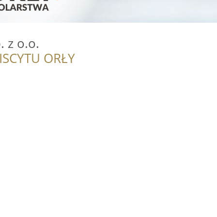
 z o.o.
ISCYTU ORŁY