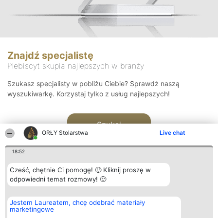
Znajdź specjalistę
Plebiscyt skupia najlepszych w branży
Szukasz specjalisty w pobliżu Ciebie? Sprawdź naszą
wyszukiwarkę. Korzystaj tylko z usług najlepszych!
Szukaj
ORŁY Stolarstwa
Live chat
18:52
Cześć, chętnie Ci pomogę! 🙂 Kliknij proszę w
odpowiedni temat rozmowy! 🙂
Organizator plebiscytu
Plebiscyt
Kontakt
Jestem Laureatem, chcę odebrać materiały
Bright Side Solutions sp. z o.
Laureaci
Kontakt
marketingowe
o. sp. k.
Lista
ul. Ruska 22
wszystkich