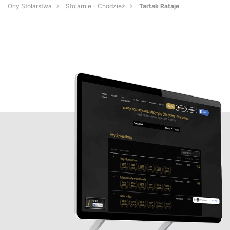
Orły Stolarstwa
Stolarnie - Chodzież
Tartak Rataje