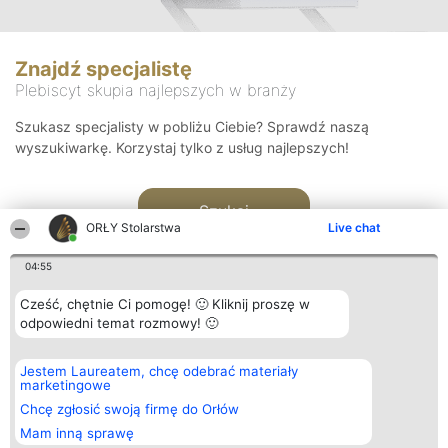
Znajdź specjalistę
Plebiscyt skupia najlepszych w branży
Szukasz specjalisty w pobliżu Ciebie? Sprawdź naszą
wyszukiwarkę. Korzystaj tylko z usług najlepszych!
Szukaj
ORŁY Stolarstwa
Live chat
04:55
Cześć, chętnie Ci pomogę! 🙂 Kliknij proszę w
odpowiedni temat rozmowy! 🙂
Organizator plebiscytu
Plebiscyt
Kontakt
Jestem Laureatem, chcę odebrać materiały
Bright Side Solutions sp. z o.
Laureaci
Kontakt
marketingowe
o. sp. k.
Lista
ul. Ruska 22
wszystkich
Chcę zgłosić swoją firmę do Orłów
Wrocław 50-079
Laureatów
Mam inną sprawę
KRS 0000749100 | Regon
Zasady
381313360 | NIP 8943132676
Regulamin