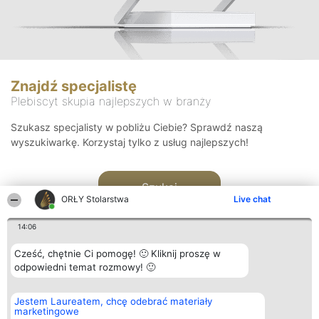
Znajdź specjalistę
Plebiscyt skupia najlepszych w branży
Szukasz specjalisty w pobliżu Ciebie? Sprawdź naszą
wyszukiwarkę. Korzystaj tylko z usług najlepszych!
Szukaj
ORŁY Stolarstwa
Live chat
14:06
Cześć, chętnie Ci pomogę! 🙂 Kliknij proszę w
odpowiedni temat rozmowy! 🙂
Organizator plebiscytu
Plebiscyt
Kontakt
Jestem Laureatem, chcę odebrać materiały
Bright Side Solutions sp. z o.
Laureaci
Kontakt
marketingowe
o. sp. k.
Lista