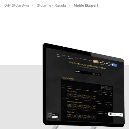
Orły Stolarstwa
Stolarnie - Racula
Meble Ekspert