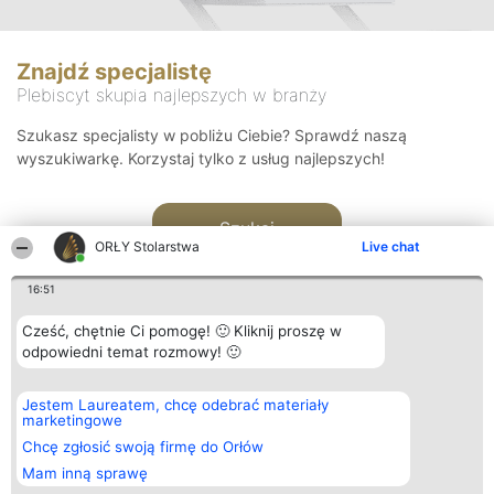
Znajdź specjalistę
Plebiscyt skupia najlepszych w branży
Szukasz specjalisty w pobliżu Ciebie? Sprawdź naszą
wyszukiwarkę. Korzystaj tylko z usług najlepszych!
Szukaj
ORŁY Stolarstwa
Live chat
16:51
Cześć, chętnie Ci pomogę! 🙂 Kliknij proszę w
odpowiedni temat rozmowy! 🙂
Organizator plebiscytu
Plebiscyt
Kontakt
Jestem Laureatem, chcę odebrać materiały
Bright Side Solutions sp. z o.
Laureaci
Kontakt
marketingowe
o. sp. k.
Lista
ul. Ruska 22
wszystkich
Chcę zgłosić swoją firmę do Orłów
Wrocław 50-079
Laureatów
Mam inną sprawę
KRS 0000749100 | Regon
Zasady
381313360 | NIP 8943132676
Regulamin