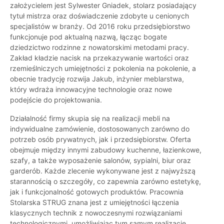
założycielem jest Sylwester Gniadek, stolarz posiadający
tytuł mistrza oraz doświadczenie zdobyte u cenionych
specjalistów w branży. Od 2016 roku przedsiębiorstwo
funkcjonuje pod aktualną nazwą, łącząc bogate
dziedzictwo rodzinne z nowatorskimi metodami pracy.
Zakład kładzie nacisk na przekazywanie wartości oraz
rzemieślniczych umiejętności z pokolenia na pokolenie, a
obecnie tradycję rozwija Jakub, inżynier meblarstwa,
który wdraża innowacyjne technologie oraz nowe
podejście do projektowania.
Działalność firmy skupia się na realizacji mebli na
indywidualne zamówienie, dostosowanych zarówno do
potrzeb osób prywatnych, jak i przedsiębiorstw. Oferta
obejmuje między innymi zabudowy kuchenne, łazienkowe,
szafy, a także wyposażenie salonów, sypialni, biur oraz
garderób. Każde zlecenie wykonywane jest z najwyższą
starannością o szczegóły, co zapewnia zarówno estetykę,
jak i funkcjonalność gotowych produktów. Pracownia
Stolarska STRUG znana jest z umiejętności łączenia
klasycznych technik z nowoczesnymi rozwiązaniami
technologicznymi, umożliwiając tym samym realizację