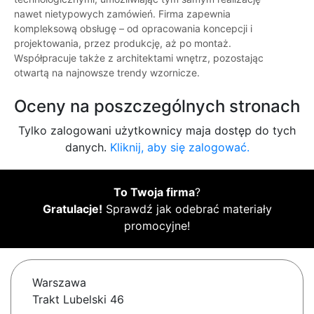
nawet nietypowych zamówień. Firma zapewnia
kompleksową obsługę – od opracowania koncepcji i
projektowania, przez produkcję, aż po montaż.
Współpracuje także z architektami wnętrz, pozostając
otwartą na najnowsze trendy wzornicze.
Oceny na poszczególnych stronach
Tylko zalogowani użytkownicy maja dostęp do tych
danych.
Kliknij, aby się zalogować.
To Twoja firma
?
Gratulacje!
Sprawdź jak odebrać materiały
promocyjne!
Warszawa
Trakt Lubelski 46