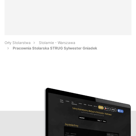
Orły Stolarstwa
Stolarnie - Warszawa
Pracownia Stolarska STRUG Sylwester Gniadek