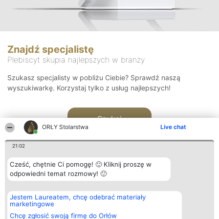
Znajdź specjalistę
Plebiscyt skupia najlepszych w branży
Szukasz specjalisty w pobliżu Ciebie? Sprawdź naszą
wyszukiwarkę. Korzystaj tylko z usług najlepszych!
Szukaj
ORŁY Stolarstwa
Live chat
21:02
Cześć, chętnie Ci pomogę! 🙂 Kliknij proszę w
odpowiedni temat rozmowy! 🙂
Organizator plebiscytu
Plebiscyt
Kontakt
Jestem Laureatem, chcę odebrać materiały
Bright Side Solutions sp. z o.
Laureaci
Kontakt
marketingowe
o. sp. k.
Lista
ul. Ruska 22
wszystkich
Chcę zgłosić swoją firmę do Orłów