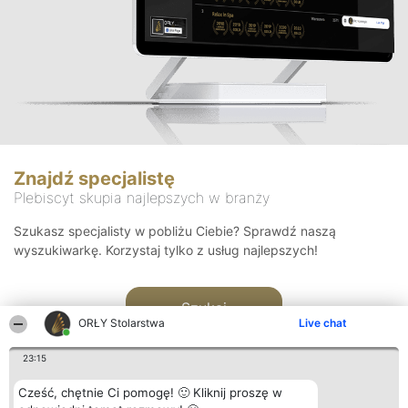
Znajdź specjalistę
Plebiscyt skupia najlepszych w branży
Szukasz specjalisty w pobliżu Ciebie? Sprawdź naszą
wyszukiwarkę. Korzystaj tylko z usług najlepszych!
Szukaj
ORŁY Stolarstwa
Live chat
23:15
Cześć, chętnie Ci pomogę! 🙂 Kliknij proszę w