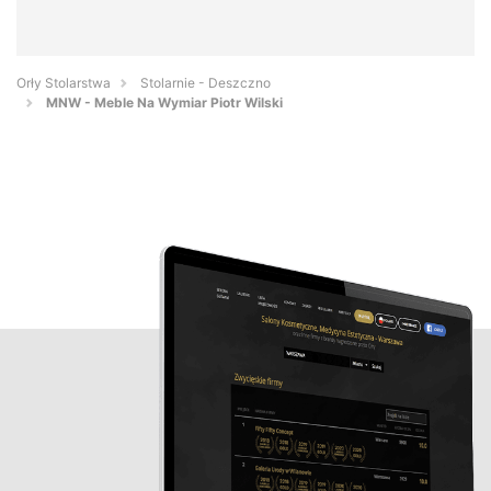
Orły Stolarstwa
Stolarnie - Deszczno
MNW - Meble Na Wymiar Piotr Wilski