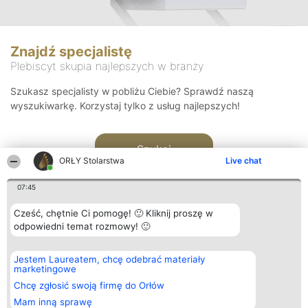
Znajdź specjalistę
Plebiscyt skupia najlepszych w branży
Szukasz specjalisty w pobliżu Ciebie? Sprawdź naszą
wyszukiwarkę. Korzystaj tylko z usług najlepszych!
Szukaj
ORŁY Stolarstwa
Live chat
07:45
Cześć, chętnie Ci pomogę! 🙂 Kliknij proszę w
odpowiedni temat rozmowy! 🙂
Organizator plebiscytu
Plebiscyt
Kontakt
Jestem Laureatem, chcę odebrać materiały
Bright Side Solutions sp. z o.
Laureaci
Kontakt
marketingowe
o. sp. k.
Lista
ul. Ruska 22
wszystkich
Chcę zgłosić swoją firmę do Orłów
Wrocław 50-079
Laureatów
Mam inną sprawę
KRS 0000749100 | Regon
Zasady