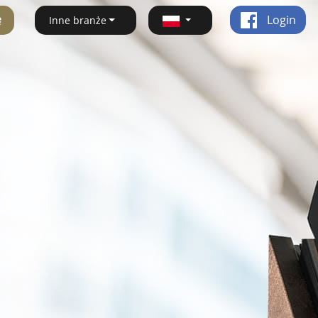
ę
Login
Inne branże