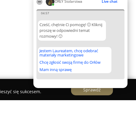
ORŁY Stolarstwa
Live chat
04:57
Cześć, chętnie Ci pomogę! 🙂 Kliknij
proszę w odpowiedni temat
rozmowy! 🙂
Jestem Laureatem, chcę odebrać
materiały marketingowe
Chcę zgłosić swoją firmę do Orłów
Mam inną sprawę
Sprawdź
ieszyć się sukcesem.