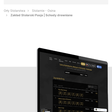
Orły Stolarstwa
Stolarnie - Osina
Zakład Stolarski Pasja | Schody drewniane