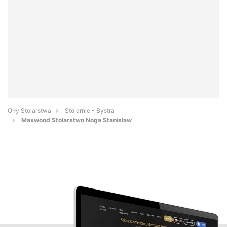
Orły Stolarstwa
Stolarnie - Bystra
Maxwood Stolarstwo Noga Stanisław