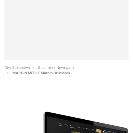
Orły Stolarstwa
Stolarnie - Nowogard
MARCIN MEBLE Marcin Druciarek