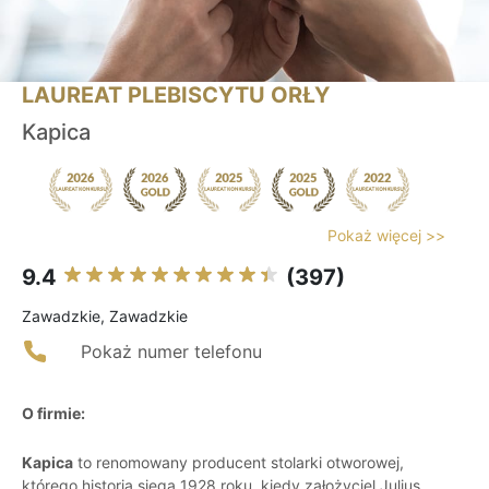
LAUREAT PLEBISCYTU ORŁY
Kapica
Pokaż więcej >>
9.4
(397)
Zawadzkie, Zawadzkie
Pokaż numer telefonu
O firmie:
Kapica
to renomowany producent stolarki otworowej,
którego historia sięga 1928 roku, kiedy założyciel Julius