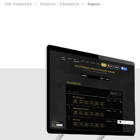
Orły Stolarstwa
Stolarnie - Zawadzkie
Kapica