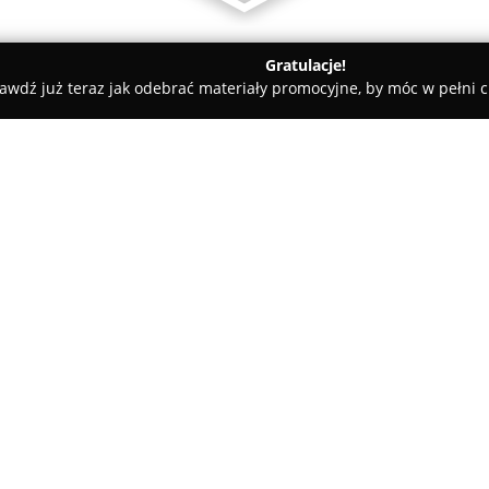
Gratulacje!
awdź już teraz jak odebrać materiały promocyjne, by móc w pełni c
uchnie, szafy wnękowe, rolety, markizy
ety, markizy
O firmie:
Jamar
to uznany producent mebl
w Radomiu przy ul. 25 Czerwca
rozwiązań stolarskich przezna
produkty wykonywane na zamówi
wykonania.
Wśród głównych usług firmy zna
opracowywane z naciskiem na e