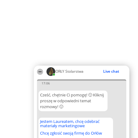
ORŁY Stolarstwa
Live chat
17:06
Cześć, chętnie Ci pomogę! 🙂 Kliknij
proszę w odpowiedni temat
rozmowy! 🙂
Jestem Laureatem, chcę odebrać
materiały marketingowe
Chcę zgłosić swoją firmę do Orłów