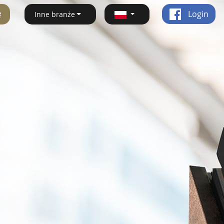
ę
Login
Inne branże