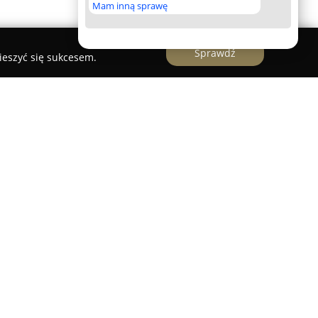
Mam inną sprawę
Sprawdź
ieszyć się sukcesem.
i z wieloletnią tradycją, mający swoją siedzibę
 48. Specjalizuje się w przygotowywaniu
czonych do zastosowań domowych, oferując
enie, które cechują się wysoką jakością
jdują się innowacyjne projekty kuchni,
stetykę oraz funkcjonalność, prezentowane w