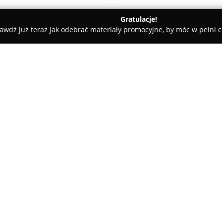
Gratulacje!
awdź już teraz jak odebrać materiały promocyjne, by móc w pełni c
ble
O firmie:
Armeb Meble
z Bytomia to uzn
stolarstwie, realizujące wsze
zamówienie. Firma znana jest 
skupiając się na dokładności w
Pokaż więcej >>
harmonizują z charakterem dan
Działalność obejmuje wszystkie
staranne wykonawstwo, aż po 
rezultacie powstają zintegrow