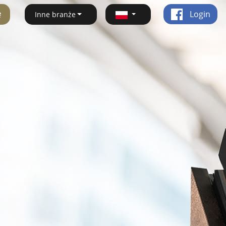
ę
Login
Inne branże