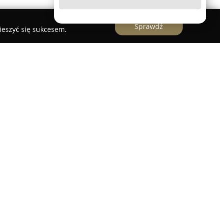
Sprawdź
ieszyć się sukcesem.
ane przedsiębiorstwo specjalizujące się w
chstronne projekty mebli wykonywanych na
z indywidualnego podejścia do każdego zlecenia,
ykonania oraz użytkowej stronie produktów, które
ej przestrzeni.
 etapy pracy: od przygotowania koncepcji, przez
fachowy montaż finalnych elementów. W
ane i starannie dopracowane meble spełniające