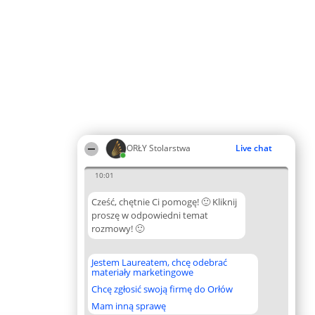
ORŁY Stolarstwa
Live chat
10:01
Cześć, chętnie Ci pomogę! 🙂 Kliknij
proszę w odpowiedni temat
rozmowy! 🙂
Jestem Laureatem, chcę odebrać
materiały marketingowe
Chcę zgłosić swoją firmę do Orłów
Mam inną sprawę