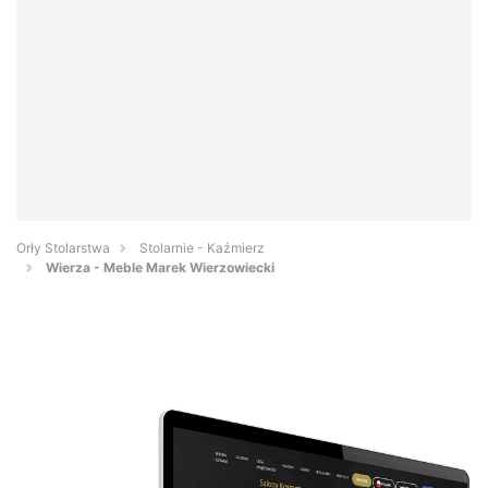
Orły Stolarstwa
Stolarnie - Kaźmierz
Wierza - Meble Marek Wierzowiecki