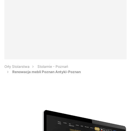
Orły Stolarstwa
Stolarnie - Poznań
Renowacja mebli Poznan Antyki-Poznan