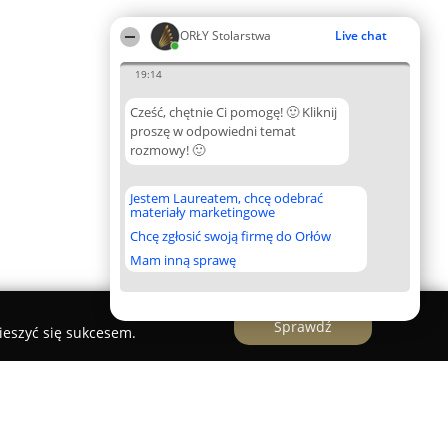
ORŁY Stolarstwa
Live chat
19:14
Cześć, chętnie Ci pomogę! 🙂 Kliknij
proszę w odpowiedni temat
rozmowy! 🙂
Jestem Laureatem, chcę odebrać
materiały marketingowe
Chcę zgłosić swoją firmę do Orłów
Mam inną sprawę
Sprawdź
ieszyć się sukcesem.