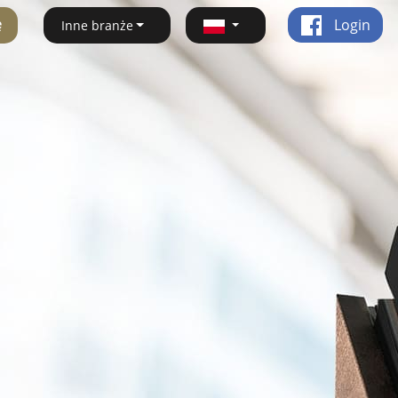
ę
Login
Inne branże