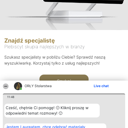
Znajdź specjalistę
Plebiscyt skupia najlepszych w branży
Szukasz specjalisty w pobliżu Ciebie? Sprawdź naszą
wyszukiwarkę. Korzystaj tylko z usług najlepszych!
Szukaj
ORŁY Stolarstwa
Live chat
11:48
Cześć, chętnie Ci pomogę! 🙂 Kliknij proszę w
odpowiedni temat rozmowy! 🙂
Organizator plebiscytu
Plebiscyt
Kontakt
Jestem Laureatem, chcę odebrać materiały
Bright Side Solutions sp. z o.
Laureaci
Kontakt