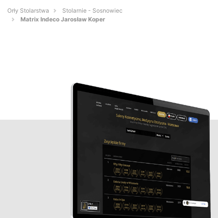
Orły Stolarstwa
Stolarnie - Sosnowiec
Matrix Indeco Jarosław Koper