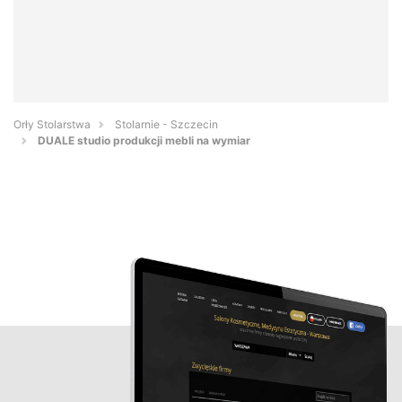
Orły Stolarstwa
Stolarnie - Szczecin
DUALE studio produkcji mebli na wymiar