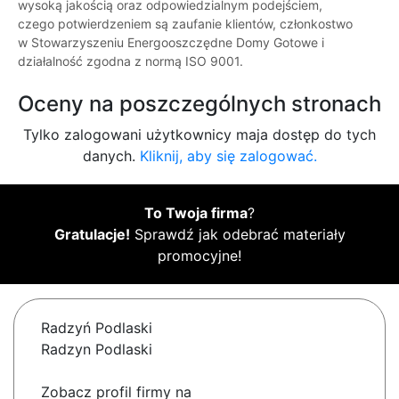
wysoką jakością oraz odpowiedzialnym podejściem,
czego potwierdzeniem są zaufanie klientów, członkostwo
w Stowarzyszeniu Energooszczędne Domy Gotowe i
działalność zgodna z normą ISO 9001.
Oceny na poszczególnych stronach
Tylko zalogowani użytkownicy maja dostęp do tych
danych.
Kliknij, aby się zalogować.
To Twoja firma
?
Gratulacje!
Sprawdź jak odebrać materiały
promocyjne!
Radzyń Podlaski
Radzyn Podlaski
Zobacz profil firmy na