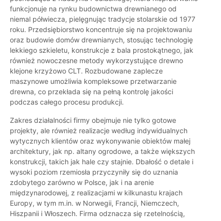
funkcjonuje na rynku budownictwa drewnianego od
niemal półwiecza, pielęgnując tradycje stolarskie od 1977
roku. Przedsiębiorstwo koncentruje się na projektowaniu
oraz budowie domów drewnianych, stosując technologię
lekkiego szkieletu, konstrukcje z bala prostokątnego, jak
również nowoczesne metody wykorzystujące drewno
klejone krzyżowo CLT. Rozbudowane zaplecze
maszynowe umożliwia kompleksowe przetwarzanie
drewna, co przekłada się na pełną kontrolę jakości
podczas całego procesu produkcji.
Zakres działalności firmy obejmuje nie tylko gotowe
projekty, ale również realizacje według indywidualnych
wytycznych klientów oraz wykonywanie obiektów małej
architektury, jak np. altany ogrodowe, a także większych
konstrukcji, takich jak hale czy stajnie. Dbałość o detale i
wysoki poziom rzemiosła przyczyniły się do uznania
zdobytego zarówno w Polsce, jak i na arenie
międzynarodowej, z realizacjami w kilkunastu krajach
Europy, w tym m.in. w Norwegii, Francji, Niemczech,
Hiszpanii i Włoszech. Firma odznacza się rzetelnością,