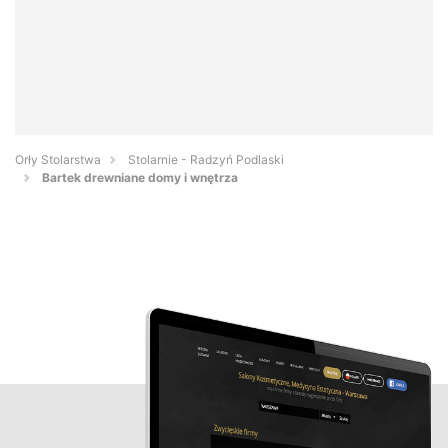
Orły Stolarstwa
Stolarnie - Radzyń Podlaski
Bartek drewniane domy i wnętrza